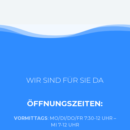
WIR SIND FÜR SIE DA
ÖFFNUNGSZEITEN:
VORMITTAGS
: MO/DI/DO/FR 7:30-12 UHR –
MI 7-12 UHR