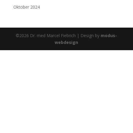
Oktober 2024
©2026 Dr. med Marcel Fiebrich | Design by
modus-
webdesign